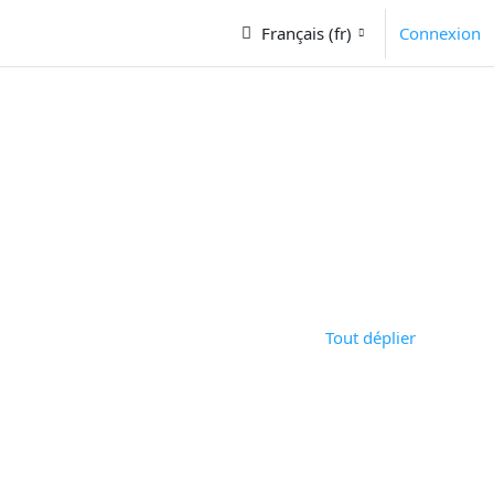
AUTRE
Français ‎(fr)‎
Connexion
ours
s cours
Tout déplier