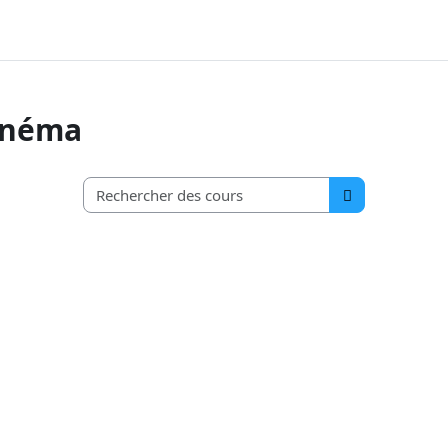
Spé HGGSP
MÉTHODOLOGIE
LES SAVOIRS DE BASE
Cinéma
Rechercher des c
Rechercher de