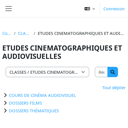
Passer au contenu principal
Connexion
Panneau latéral
Cours
CLASSES
ETUDES CINEMATOGRAPHIQUES ET AUDIOVISUELLES
ETUDES CINEMATOGRAPHIQUES ET
AUDIOVISUELLES
Recherche
Catégories de cours
Recherc
Tout déplier
COURS DE CINÉMA AUDIOVISUEL
DOSSIERS FILMS
DOSSIERS THÉMATIQUES