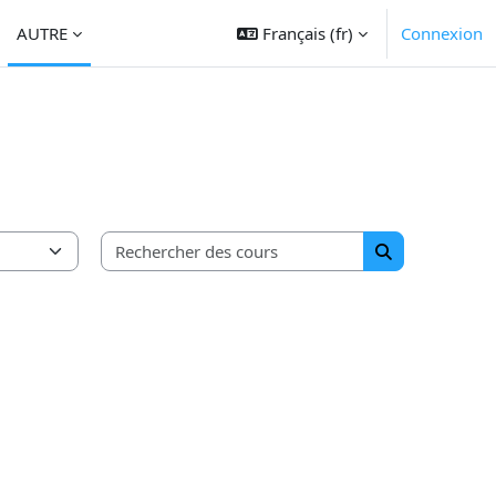
AUTRE
Français ‎(fr)‎
Connexion
Rechercher des c
Rechercher de