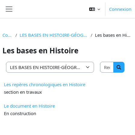
Passer au contenu principal
Connexion
Panneau latéral
Cours
LES BASES EN HISTOIRE-GÉOGRAPHIE
Les bases en Histoire
Les bases en Histoire
Recherche
Catégories de cours
Recherc
Les repères chronologiques en Histoire
section en travaux
Le document en Histoire
En construction