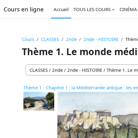
Passer au contenu principal
Cours en ligne
Accueil
TOUS LES COURS
CINÉMA
Cours
CLASSES
2nde
2nde - HISTOIRE
Thème
Thème 1. Le monde médit
Catégories de cours
Thème 1 - Chapitre 1 : la Méditerranée antique : les 