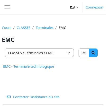
Passer au contenu principal
Connexion
Panneau latéral
Cours
CLASSES
Terminales
EMC
EMC
Recherche
Catégories de cours
Recherc
EMC - Terminale technologique
Contacter l’assistance du site